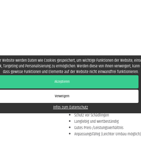
VORTEILE EINES HOLZHAUSES MIT MH
r Website werden Daten wie Cookies gespeichert, um wichtige Funktionen der Website, eins
Schnell:
k, Targeting und Personalisierung zu ermöglichen. Werden diese von Ihnen verweigert, kann 
Millimetergenau computergesteuert gefert
dass gewisse Funktionen und Elemente auf der Website nicht einwandfrei funktionieren.
Kurze Montagezeiten, rasante Fertigstellun
Akzeptieren
Sofort trockenes, behagliches Wohnen
Verweigern
Ökonomisch:
Infos zum Datenschutz
Geringere Kosten durch kurze Montagezeit
Schutz vor Schädlingen
Langlebig und wertbeständig
Gutes Preis-/Leistungsverhältnis
Anpassungsfähig (Leichter Umbau möglich)