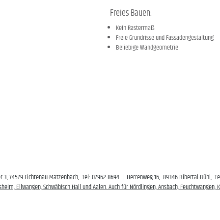
Freies Bauen:
Kein Rastermaß
Freie Grundrisse und Fassadengestaltung
Beliebige Wandgeometrie
 3, 74579 Fichtenau-Matzenbach, Tel: 07962-8694 | Herrenweg 16, 89346 Bibertal-Bühl, T
sheim, Ellwangen, Schwäbisch Hall und Aalen. Auch für Nördlingen, Ansbach, Feuchtwangen,