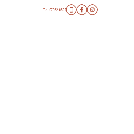
Tel: 07962-8694
HALLENBAU
KUPFERHAUBE
REFERENZEN
KONTAKT