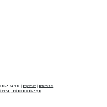
el: 08226-9409001 |
Impressum
|
Datenschutz
 Künzelsau, Heidenheim und Giengen.